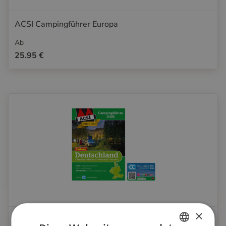
ACSI Campingführer Europa
Ab
25.95 €
×
ACSI Campingführer Deutschland