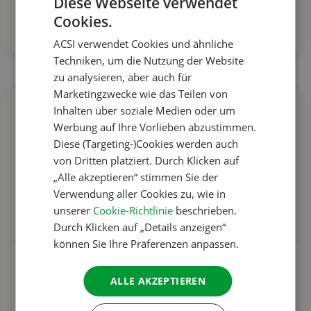
Diese Webseite verwendet
Ab
Cookies.
DUTCH
19.95 €
ACSI verwendet Cookies und ähnliche
ENGLISH
Techniken, um die Nutzung der Website
FRENCH
zu analysieren, aber auch für
Marketingzwecke wie das Teilen von
GERMAN
Inhalten über soziale Medien oder um
ITALIAN
Werbung auf Ihre Vorlieben abzustimmen.
DANISH
Diese (Targeting-)Cookies werden auch
von Dritten platziert. Durch Klicken auf
SPANISH
„Alle akzeptieren“ stimmen Sie der
SWEDISH
Verwendung aller Cookies zu, wie in
unserer
Cookie-Richtlinie
beschrieben.
Durch Klicken auf „Details anzeigen“
können Sie Ihre Präferenzen anpassen.
CampingCard ACSI
ALLE AKZEPTIEREN
Ab
21.95 €