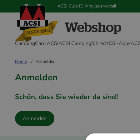
ACSI Club ID Mitgliedervorteil
CampingCard ACSI
ACSI Campingführer
ACSI-Apps
ACS
Home
Anmelden
Anmelden
Schön, dass Sie wieder da sind!
Anmelden