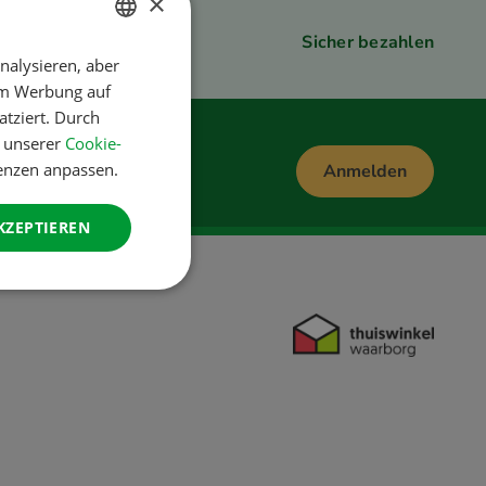
×
Sicher bezahlen
nalysieren, aber
DUTCH
um Werbung auf
ENGLISH
atziert. Durch
FRENCH
n unserer
Cookie-
renzen anpassen.
Anmelden
GERMAN
ITALIAN
KZEPTIEREN
DANISH
SPANISH
SWEDISH