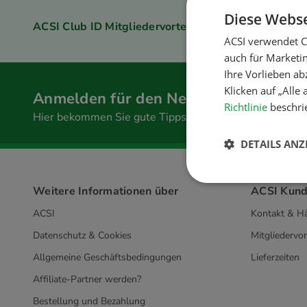
Diese Webse
ACSI Club ID Mitgliedervorteil
ACSI verwendet C
auch für Marketi
Ihre Vorlieben ab
Klicken auf „Alle
Anmelden für den Newsletter
Richtlinie
beschrie
Hier bekommen Sie gute Tipps und Sonderangebote
DETAILS ANZ
Weitere Informationen über
ACSI Kund
ACSI
Kontakt & Hä
Datenschutz & Cookies
Mitgliedervor
Allgemeine Geschäftsbedingungen
Lieferzeiten
Affiliate-Partner werden?
Bestellung und Bezahlung