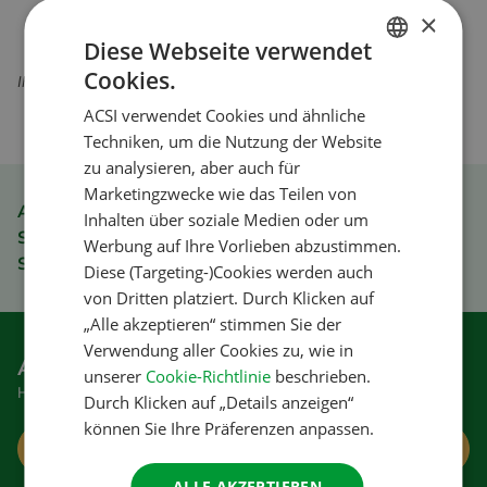
×
Diese Webseite verwendet
Cookies.
Ihre Daten sind sicher und werden nicht an Dritte weitergegeben
DUTCH
ACSI verwendet Cookies und ähnliche
ENGLISH
Techniken, um die Nutzung der Website
FRENCH
zu analysieren, aber auch für
Marketingzwecke wie das Teilen von
GERMAN
ACSI Club ID Mitgliedervorteil
Inhalten über soziale Medien oder um
ITALIAN
Schnell und einfach bestellen
Werbung auf Ihre Vorlieben abzustimmen.
Sicher bezahlen
DANISH
Diese (Targeting-)Cookies werden auch
von Dritten platziert. Durch Klicken auf
SPANISH
„Alle akzeptieren“ stimmen Sie der
SWEDISH
Verwendung aller Cookies zu, wie in
Anmelden für den Newsletter
unserer
Cookie-Richtlinie
beschrieben.
Hier bekommen Sie gute Tipps und Sonderangebote
Durch Klicken auf „Details anzeigen“
können Sie Ihre Präferenzen anpassen.
Anmelden
ALLE AKZEPTIEREN