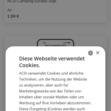
ACSI Camping Europa-App
Ab
1.99 €
×
Diese Webseite verwendet
Cookies.
DUTCH
ACSI verwendet Cookies und ähnliche
ENGLISH
Techniken, um die Nutzung der Website
FRENCH
zu analysieren, aber auch für
Marketingzwecke wie das Teilen von
GERMAN
CampingCard ACSI Digital
Inhalten über soziale Medien oder um
ITALIAN
Werbung auf Ihre Vorlieben abzustimmen.
Ab
DANISH
Diese (Targeting-)Cookies werden auch