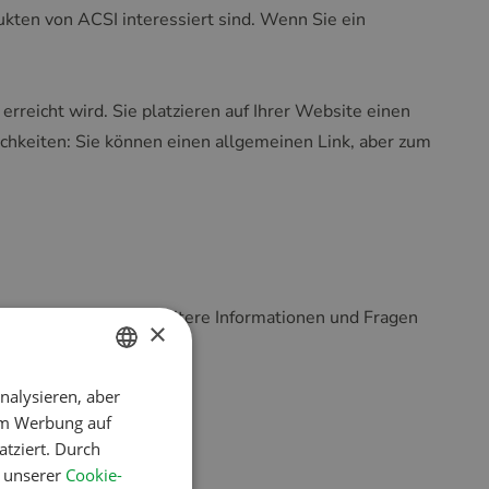
kten von ACSI interessiert sind. Wenn Sie ein
erreicht wird. Sie platzieren auf Ihrer Website einen
ichkeiten: Sie können einen allgemeinen Link, aber zum
com
zusammen. Für weitere Informationen und Fragen
×
nalysieren, aber
DUTCH
um Werbung auf
ENGLISH
atziert. Durch
FRENCH
n unserer
Cookie-