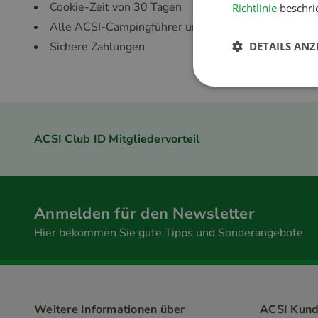
Cookie-Zeit von 30 Tagen
Richtlinie
beschrie
Alle ACSI-Campingführer und ACSI-Apps
DETAILS ANZ
Sichere Zahlungen
ACSI Club ID Mitgliedervorteil
Anmelden für den Newsletter
Hier bekommen Sie gute Tipps und Sonderangebote
Weitere Informationen über
ACSI Kund