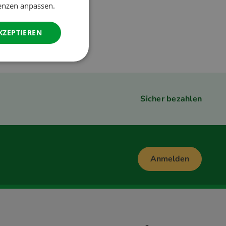
renzen anpassen.
GERMAN
ITALIAN
KZEPTIEREN
DANISH
SPANISH
SWEDISH
Sicher bezahlen
Anmelden