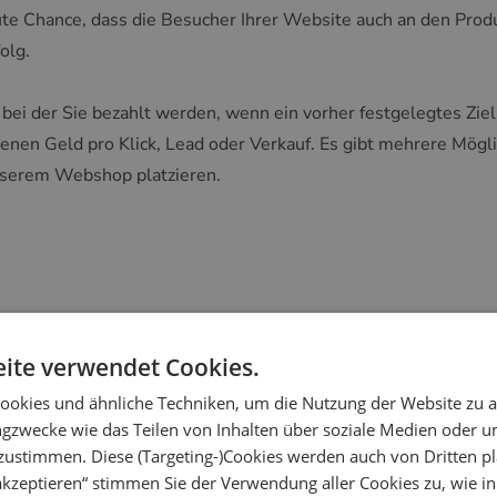
te Chance, dass die Besucher Ihrer Website auch an den Produ
olg.
 bei der Sie bezahlt werden, wenn ein vorher festgelegtes Ziel 
enen Geld pro Klick, Lead oder Verkauf. Es gibt mehrere Mögl
nserem Webshop platzieren.
tner anmelden. Wir arbeiten ausschließlich mit
TradeTracker.
ite verwendet Cookies.
ookies und ähnliche Techniken, um die Nutzung der Website zu a
ngzwecke wie das Teilen von Inhalten über soziale Medien oder 
zustimmen. Diese (Targeting-)Cookies werden auch von Dritten pl
ed
 akzeptieren“ stimmen Sie der Verwendung aller Cookies zu, wie i