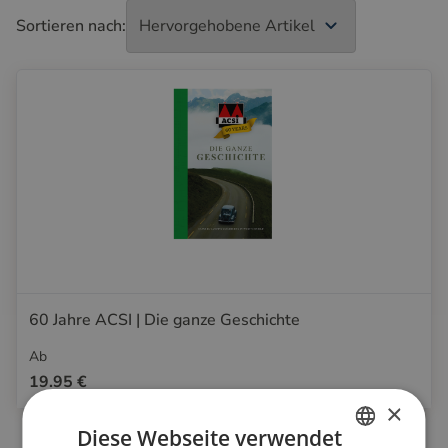
Sortieren nach:
60 Jahre ACSI | Die ganze Geschichte
Ab
19.95 €
×
Diese Webseite verwendet