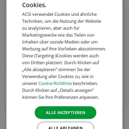
Cookies.
DUTCH
ACSI verwendet Cookies und ähnliche
ENGLISH
Techniken, um die Nutzung der Website
FRENCH
zu analysieren, aber auch für
Marketingzwecke wie das Teilen von
GERMAN
Inhalten über soziale Medien oder um
ITALIAN
Werbung auf Ihre Vorlieben abzustimmen.
DANISH
Diese (Targeting-)Cookies werden auch
von Dritten platziert. Durch Klicken auf
SPANISH
„Alle akzeptieren“ stimmen Sie der
ACSI Wohnmobil-Handbuch - Praxisratgeber für
SWEDISH
Verwendung aller Cookies zu, wie in
unterwegs
unserer
Cookie-Richtlinie
beschrieben.
Durch Klicken auf „Details anzeigen“
Ab
können Sie Ihre Präferenzen anpassen.
32.95 €
ALLE AKZEPTIEREN
1
ALLE ABLEHNEN