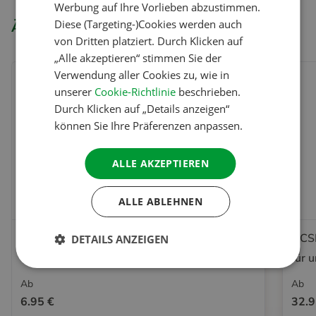
Werbung auf Ihre Vorlieben abzustimmen.
DANISH
Diese (Targeting-)Cookies werden auch
Ähnliche Produkte
von Dritten platziert. Durch Klicken auf
SPANISH
„Alle akzeptieren“ stimmen Sie der
SWEDISH
Verwendung aller Cookies zu, wie in
unserer
Cookie-Richtlinie
beschrieben.
Durch Klicken auf „Details anzeigen“
können Sie Ihre Präferenzen anpassen.
ALLE AKZEPTIEREN
ALLE ABLEHNEN
ACSI Club ID Mitgliedschaft
ACSI
DETAILS ANZEIGEN
für 
Ab
Ab
6.95 €
32.9