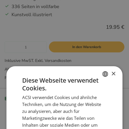
336 Seiten in vollfarbe
Kunstvoll illustriert
19.95 €
In den Warenkorb
Inklusive MwST. Exkl. Versandkosten
Abonnements ausschließlich in unserem Webshop erhältlich
×
Fragen? Unser Kundenservice hilft Ihnen gerne weiter
Diese Webseite verwendet
Cookies.
DUTCH
ACSI verwendet Cookies und ähnliche
Beschreibung
ENGLISH
Techniken, um die Nutzung der Website
FRENCH
zu analysieren, aber auch für
Marketingzwecke wie das Teilen von
GERMAN
Inhalten über soziale Medien oder um
ITALIAN