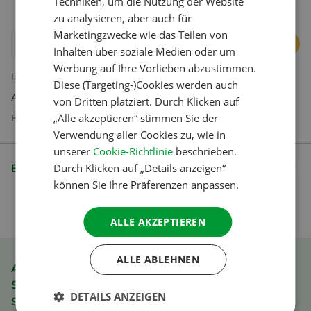
Techniken, um die Nutzung der Website
FRENCH
zu analysieren, aber auch für
Marketingzwecke wie das Teilen von
GERMAN
In den Warenkorb
Inhalten über soziale Medien oder um
ITALIAN
Werbung auf Ihre Vorlieben abzustimmen.
Inklusive MwST. Exkl. Versandkosten
DANISH
Diese (Targeting-)Cookies werden auch
Abonnements ausschließlich in unserem Webshop erhältlich
von Dritten platziert. Durch Klicken auf
SPANISH
„Alle akzeptieren“ stimmen Sie der
Fragen? Unser Kundenservice hilft Ihnen gerne weiter
SWEDISH
Verwendung aller Cookies zu, wie in
unserer
Cookie-Richtlinie
beschrieben.
Beschreibung
Durch Klicken auf „Details anzeigen“
können Sie Ihre Präferenzen anpassen.
ALLE AKZEPTIEREN
ALLE ABLEHNEN
ACSI Club ID Mitgliedervorteil
Schnell und einfach bestellen
DETAILS ANZEIGEN
Sicher bezahlen