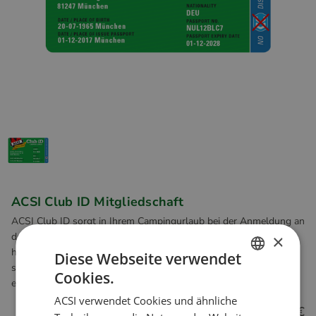
ACSI Club ID Mitgliedschaft
ACSI Club ID sorgt in Ihrem Campingurlaub bei der Anmeldung an
der Rezeption dafür, dass Sie bequem einchecken können und
×
haftpflichtversichert sind. Nicht nur auf einem Campingplatz,
Diese Webseite verwendet
sondern auch bei einem Aufenthalt in einer Mietunterkunft oder
Cookies.
DUTCH
einem Hotel.
ACSI verwendet Cookies und ähnliche
ENGLISH
6.95 €