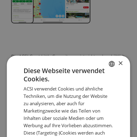
Die ACSI Great Little Campsite-app ist nicht mehr erhältlich.
×
In der ACSI Camping Europa-App finden Sie alle kleinen
Diese Webseite verwendet
Campingplätze über den Suchfilter „kleine Campingplätze“.
In dieser sehr umfangreichen App finden Sie Informationen
Cookies.
DUTCH
zu nicht weniger als 9.400 Campingplätzen und 9.000
ACSI verwendet Cookies und ähnliche
Wohnmobilstellplätzen in ganz Europa. Speichern Sie Ihre
ENGLISH
Techniken, um die Nutzung der Website
Favoriten, lesen Sie Bewertungen oder buchen Sie direkt
FRENCH
zu analysieren, aber auch für
Ihren Platz.
Marketingzwecke wie das Teilen von
GERMAN
Inhalten über soziale Medien oder um
Kaufen Sie jetzt die ACSI Camping Europa-App
ITALIAN
Werbung auf Ihre Vorlieben abzustimmen.
DANISH
Diese (Targeting-)Cookies werden auch