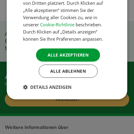
von Dritten platziert. Durch Klicken auf
SPANISH
„Alle akzeptieren“ stimmen Sie der
SWEDISH
Verwendung aller Cookies zu, wie in
unserer
Cookie-Richtlinie
beschrieben.
Durch Klicken auf „Details anzeigen“
ACSI Club ID Mitgliedervorteil
können Sie Ihre Präferenzen anpassen.
Schnell und einfach bestellen
Sicher bezahlen
ALLE AKZEPTIEREN
ALLE ABLEHNEN
Anmelden für den Newsletter
Hier bekommen Sie gute Tipps und Sonderangebote
DETAILS ANZEIGEN
Anmelden
Weitere Informationen über