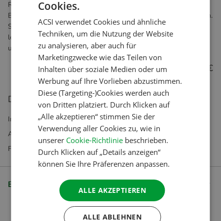
Cookies.
Reisen Sie mit dem Wohnmobil? Dann wählen Sie im
DUTCH
Bestellvorgang das Zusatzpaket mit 9 000 Wohnmobilstellplätzen.
ACSI verwendet Cookies und ähnliche
ENGLISH
Sie können dies tun, sobald Sie das Produkt in den Warenkorb
Techniken, um die Nutzung der Website
legen und den Bestellvorgang starten. Die App ist ideal für
FRENCH
zu analysieren, aber auch für
unterwegs und kann auch offline genutzt werden!
Marketingzwecke wie das Teilen von
GERMAN
4.99 €
Inhalten über soziale Medien oder um
ITALIAN
Werbung auf Ihre Vorlieben abzustimmen.
DANISH
Diese (Targeting-)Cookies werden auch
Dieses Produkt kann nicht direkt gekauft werden.
von Dritten platziert. Durch Klicken auf
SPANISH
„Alle akzeptieren“ stimmen Sie der
Inklusive MwST. Exkl. Versandkosten
SWEDISH
Verwendung aller Cookies zu, wie in
Abonnements ausschließlich in unserem Webshop erhältlich
unserer
Cookie-Richtlinie
beschrieben.
Fragen? Unser Kundenservice hilft Ihnen gerne weiter
Durch Klicken auf „Details anzeigen“
können Sie Ihre Präferenzen anpassen.
Beschreibung
ALLE AKZEPTIEREN
ALLE ABLEHNEN