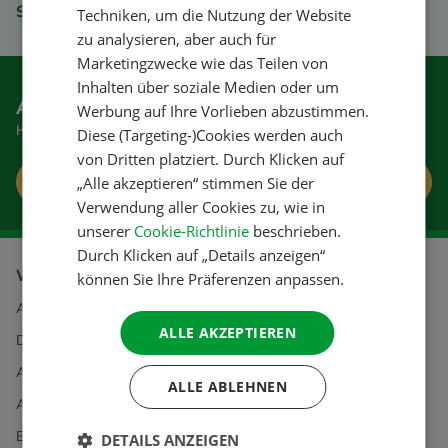
Sicher bezahlen
Techniken, um die Nutzung der Website
FRENCH
zu analysieren, aber auch für
Marketingzwecke wie das Teilen von
GERMAN
Inhalten über soziale Medien oder um
ITALIAN
Anmelden für den Newsletter
Werbung auf Ihre Vorlieben abzustimmen.
Hier bekommen Sie gute Tipps und Sonderangebote
DANISH
Diese (Targeting-)Cookies werden auch
von Dritten platziert. Durch Klicken auf
SPANISH
Anmelden
„Alle akzeptieren“ stimmen Sie der
SWEDISH
Verwendung aller Cookies zu, wie in
unserer
Cookie-Richtlinie
beschrieben.
Durch Klicken auf „Details anzeigen“
Weitere Informationen über
können Sie Ihre Präferenzen anpassen.
ACSI
ALLE AKZEPTIEREN
Datenschutz & Cookies
Allgemeine Geschäftsbedingungen
ALLE ABLEHNEN
Affiliate-Partner werden?
Bestellung und Bezahlung
DETAILS ANZEIGEN