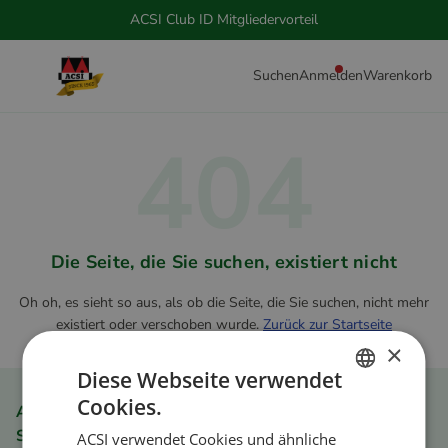
ACSI Club ID Mitgliedervorteil
Suchen
Anmelden
Warenkorb
404
Die Seite, die Sie suchen, existiert nicht
Oh oh, es sieht so aus, als ob die Seite, die Sie suchen, nicht mehr
existiert oder verschoben wurde.
Zurück zur Startseite
×
Diese Webseite verwendet
Cookies.
ACSI Club ID Mitgliedervorteil
DUTCH
Schnell und einfach bestellen
ACSI verwendet Cookies und ähnliche
ENGLISH